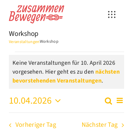
Zum
Inhalt
springen
Workshop
Workshop
Veranstaltungen
Veranstaltungen
Keine Veranstaltungen für 10. April 2026
für
vorgesehen. Hier geht es zu den
nächsten
Hinweis
10.
bevorstehenden Veranstaltungen
.
April
10.04.2026
Ver
Suche
2026
Verans
Tag
Datum
Ans
Suche
wählen.
Vorheriger Tag
Nächster Tag
Nav
und