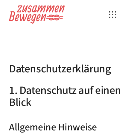
Zum
Inhalt
springen
Datenschutz­erklärung
1. Datenschutz auf einen
Blick
Allgemeine Hinweise