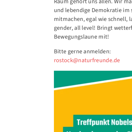
Raum gehört uns allen. Wir m
und lebendige Demokratie im s
mitmachen, egal wie schnell, l
gender, all level! Bringt wette
Bewegungslaune mit!
Bitte gerne anmelden:
rostock@naturfreunde.de