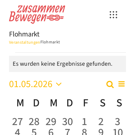
Zum
Inhalt
springen
Flohmarkt
Flohmarkt
Veranstaltungen
Veranstaltungen
Es wurden keine Ergebnisse gefunden.
Hinweis
01.05.2026
Ver
Suche
Verans
Monat
Datum
Ans
Suche
Kalender
M
Montag
D
Dienstag
M
Mittwoch
D
Donnerstag
F
Freitag
S
Samst
S
So
wählen.
Nav
und
von
0
0
0
0
0
0
0
27
28
29
30
1
2
3
Ansich
Veranstaltungen
0
0
0
0
0
0
0
4
5
6
7
8
9
10