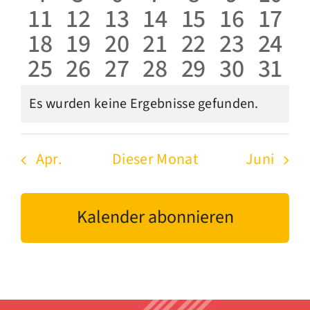
Veranstaltungen
Veranstaltungen
Veranstaltungen
Veranstaltungen
Veranstaltu
Veranst
Vera
Naviga
0
0
0
0
0
0
0
11
12
13
14
15
16
17
Veranstaltungen
Veranstaltungen
Veranstaltungen
Veranstaltunge
Veranstaltu
Veranst
Vera
0
0
0
0
0
0
0
18
19
20
21
22
23
24
Veranstaltungen
Veranstaltungen
Veranstaltungen
Veranstaltungen
Veranstaltu
Veransta
Vera
0
0
0
0
0
0
0
25
26
27
28
29
30
31
Veranstaltungen
Veranstaltungen
Veranstaltungen
Veranstaltungen
Veranstaltu
Veransta
Vera
Veranstaltungen
Veranstaltungen
Veranstaltungen
Veranstaltungen
Veranstaltu
Veransta
Vera
Es wurden keine Ergebnisse gefunden.
Hinweis
Apr.
Dieser Monat
Juni
Kalender abonnieren